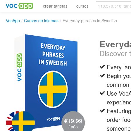
crear tarjetas
cursos
VocApp
/
Cursos de idiomas
/
Everyday phrases in Swedish
Everyd
Discover 
Every la
Begin you
common a
Use VocAp
experien
Featuring
order foo
€19.99
/ año
someone