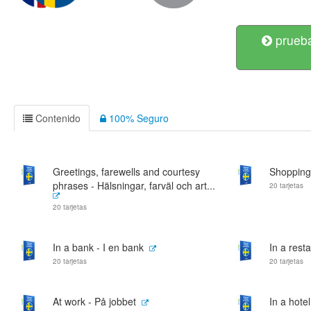
prueba
Contenido
100% Seguro
Greetings, farewells and courtesy
Shopping
phrases - Hälsningar, farväl och art...
20 tarjetas
20 tarjetas
In a bank - I en bank
In a rest
20 tarjetas
20 tarjetas
At work - På jobbet
In a hotel 