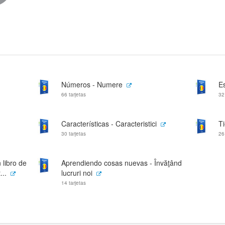
Números - Numere
Es
66 tarjetas
32
Características - Caracteristici
T
30 tarjetas
26
 libro de
Aprendiendo cosas nuevas - Învăţând
...
lucruri noi
14 tarjetas