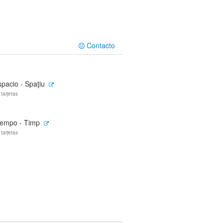
Contacto
pacio - Spaţiu
 tarjetas
iempo - Timp
 tarjetas