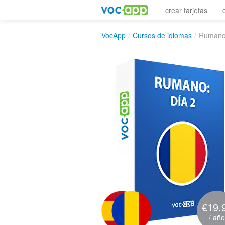
crear tarjetas
VocApp
/
Cursos de idiomas
/
Rumano:
€19.
/ año