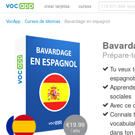
crear tarjetas
cursos
VocApp
/
Cursos de idiomas
/
Bavardage en espagnol
Bavard
Prépare-t
Tu veux t
espagnol
Apprends 
sociales
Avec ce 
Connais t
vocabulai
€19.99
/ año
dans ton 