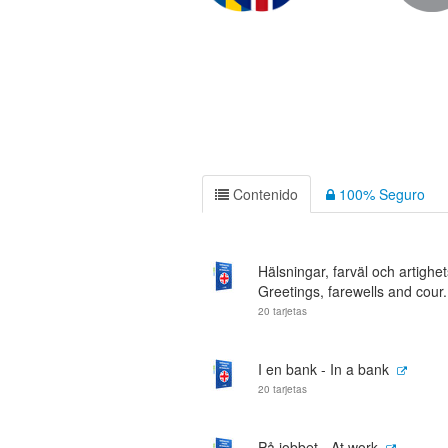
Contenido
100% Seguro
Hälsningar, farväl och artighet
Greetings, farewells and cour.
20 tarjetas
I en bank - In a bank
20 tarjetas
På jobbet - At work