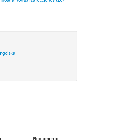
engelska
to
Reglamento