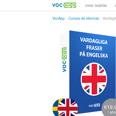
crear tarjetas
VocApp
/
Cursos de idiomas
/
Vardagl
€19.
/ año