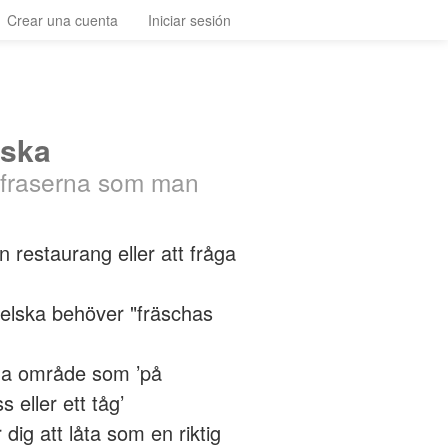
Crear una cuenta
Iniciar sesión
lska
 fraserna som man
 restaurang eller att fråga
ngelska behöver "fräschas
ana område som ’på
s eller ett tåg’
dig att låta som en riktig