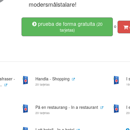
modersmålstalare!
prueba de forma gratuita
(20
o
tarjetas)
sfraser -
Handla - Shopping
I 
..
20 tarjetas
19
På en restaurang - In a restaurant
I 
20 tarjetas
20
I ett hotell - In a hotel