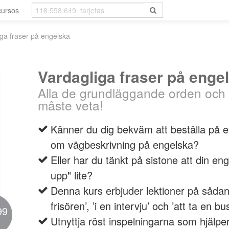
cursos
iga fraser på engelska
Vardagliga fraser på enge
Alla de grundläggande orden och
måste veta!
Känner du dig bekväm att beställa på en
om vägbeskrivning på engelska?
Eller har du tänkt på sistone att din e
upp" lite?
Denna kurs erbjuder lektioner på såd
frisören’, ’i en intervju’ och ’att ta en bus
99
Utnyttja röst inspelningarna som hjälper 