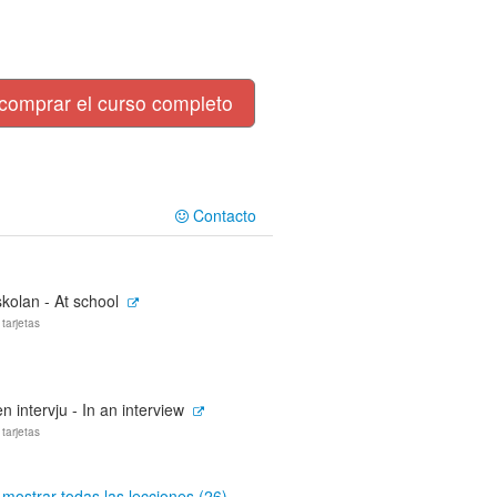
comprar el curso completo
Contacto
skolan - At school
 tarjetas
en intervju - In an interview
 tarjetas
mostrar todas las lecciones (26)