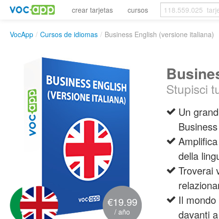
crear tarjetas
cursos
VocApp
/
Cursos de idiomas
/
Business English (versione italiana)
Busines
Stupisci t
Un grande
Business 
Amplifica
della lin
Troverai 
relazionar
Il mondo 
€19.99
/ año
davanti a