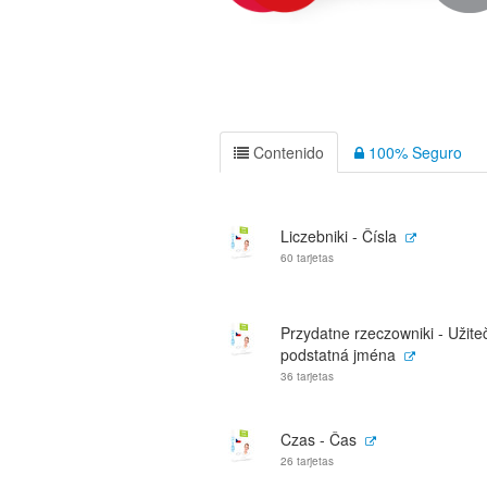
Contenido
100% Seguro
Liczebniki - Čísla
60 tarjetas
Przydatne rzeczowniki - Užite
podstatná jména
36 tarjetas
Czas - Čas
26 tarjetas