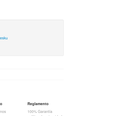
zesku
to
Reglamento
anos
100% Garantía