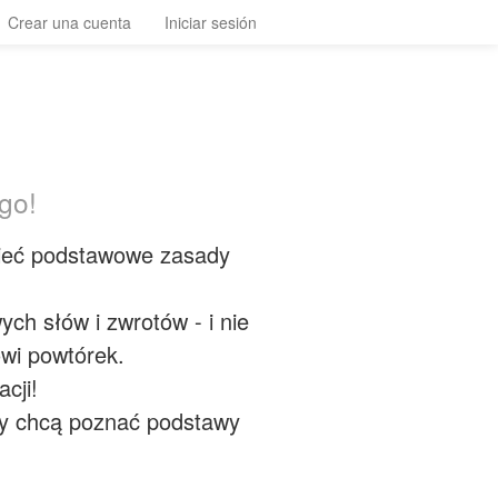
Crear una cuenta
Iniciar sesión
go!
ieć podstawowe zasady
ch słów i zwrotów - i nie
wi powtórek.
cji!
zy chcą poznać podstawy