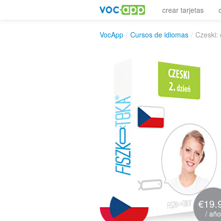
crear tarjetas
VocApp
/
Cursos de idiomas
/
Czeski: 
€19.
/ año