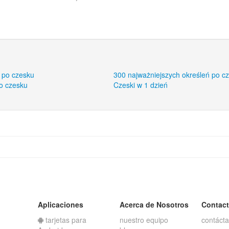
 po czesku
300 najważniejszych określeń po c
o czesku
Czeski w 1 dzień
Aplicaciones
Acerca de Nosotros
Contac
tarjetas para
nuestro equipo
contáct