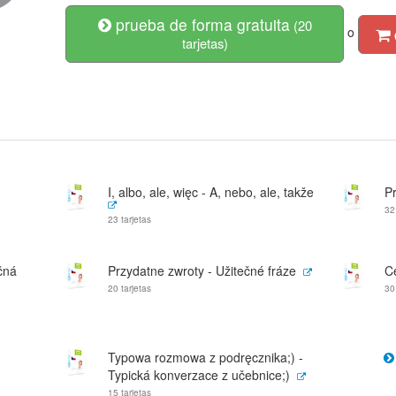
prueba de forma gratuita
(20
o
tarjetas)
I, albo, ale, więc - A, nebo, ale, takže
Pr
32
23 tarjetas
čná
Przydatne zwroty - Užitečné fráze
Ce
20 tarjetas
30
Typowa rozmowa z podręcznika;) -
Typická konverzace z učebnice;)
15 tarjetas