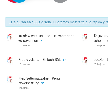
Este curso es 100% gratis.
Queremos mostrarte que rápido y fá
10 słów w 60 sekund - 10 wierder an
To już zn
60 sekonnen
schonn!;)
10 tarjetas
10 tarjetas
Proste zdania - Einfach Sätz
Ludzie - L
16 tarjetas
28 tarjetas
Nieprzetłumaczalne - Keng
Iwwersetzung
4 tarjetas