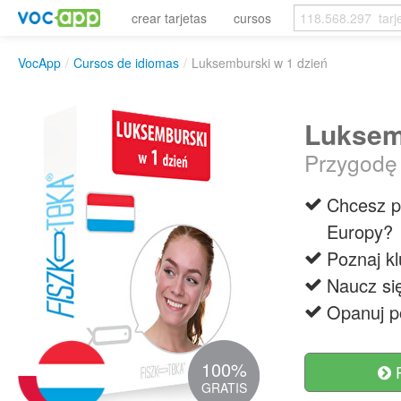
crear tarjetas
cursos
VocApp
/
Cursos de idiomas
/
Luksemburski w 1 dzień
Luksem
Przygodę 
Chcesz po
Europy?
Poznaj k
Naucz się
Opanuj p
100%
R
GRATIS