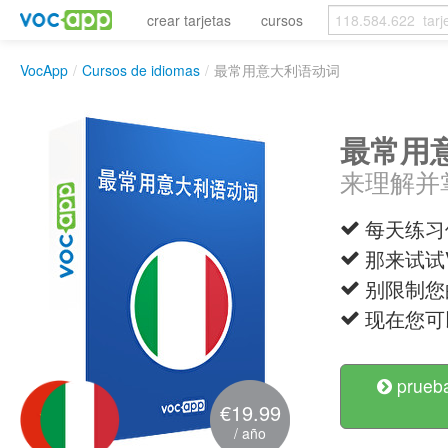
crear tarjetas
cursos
VocApp
/
Cursos de idiomas
/
最常用意大利语动词
最常用
来理解并
每天练习使
那来试试
别限制您
现在您可以说 
prueba
€19.99
/ año