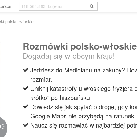
cursos
i polsko-włoskie
Rozmówki polsko-włoskie
Dogadaj się w obcym kraju!
Jedziesz do Mediolanu na zakupy? Dowi
rozmiar.
Uniknij katastrofy u włoskiego fryzjera d
krótko” po hiszpańsku
Dowiedz się jak spytać o drogę, gdy ko
Google Maps nie przybędą na ratunek
Naucz się rozmawiać w najbardziej pot
99