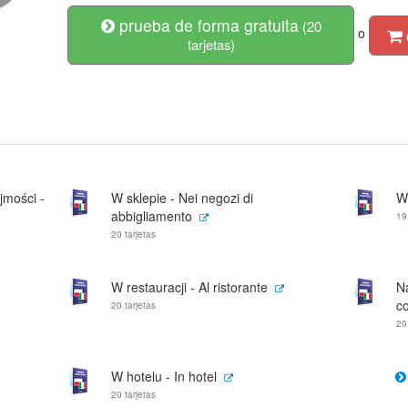
prueba de forma gratuita
(20
o
tarjetas)
jmości -
W sklepie - Nei negozi di
W
abbigliamento
19
20 tarjetas
W restauracji - Al ristorante
N
co
20 tarjetas
20
W hotelu - In hotel
20 tarjetas