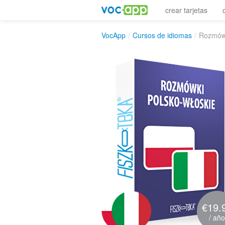
crear tarjetas
VocApp
/
Cursos de idiomas
/
Rozmówk
€19.
/ año