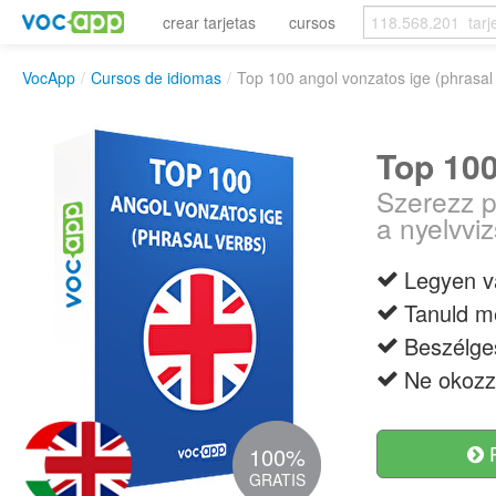
crear tarjetas
cursos
VocApp
/
Cursos de idiomas
/
Top 100 angol vonzatos ige (phrasal
Top 100
Szerezz p
a nyelvvi
Legyen v
Tanuld m
Beszélge
Ne okozz
R
100%
GRATIS