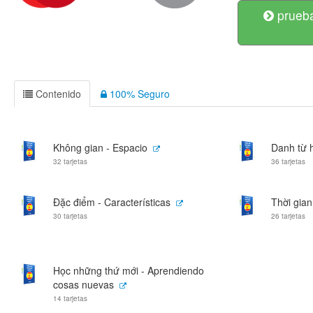
prueba
Contenido
100% Seguro
Không gian - Espacio
Danh từ h
32 tarjetas
36 tarjetas
Đặc điểm - Características
Thời gian
30 tarjetas
26 tarjetas
Học những thứ mới - Aprendiendo
cosas nuevas
14 tarjetas