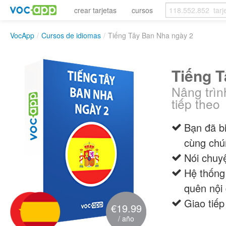
crear tarjetas
cursos
VocApp
/
Cursos de idiomas
/
Tiếng Tây Ban Nha ngày 2
Tiếng 
Nâng trìn
tiếp theo
Bạn đã bi
cùng chún
Nói chuyệ
Hệ thống 
quên nội
Giao tiế
€19.99
/ año