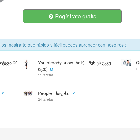
Regístrate gratis
s mostrarte que rápido y fácil puedes aprender con nosotros :)
სიტყვა 60
You already know that:) - შენ ეს უკვე
Q
იცი:)
9 t
11 tarjetas
People - ხალხი
24 tarjetas