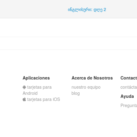
ინგლისური: დღე 2
Aplicaciones
Acerca de Nosotros
Contac
tarjetas para
nuestro equipo
contáct
Android
blog
Ayuda
tarjetas para iOS
Pregunt