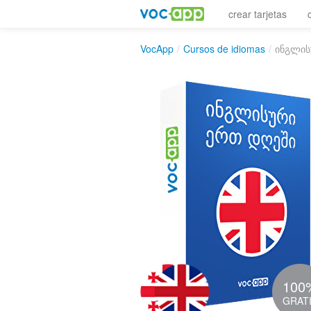
crear tarjetas
VocApp
/
Cursos de idiomas
/
ინგლის
100
GRAT