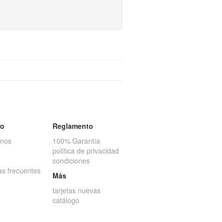
to
Reglamento
anos
100% Garantía
política de privacidad
condiciones
as frecuentes
Más
tarjetas nuevas
catálogo