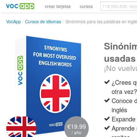
crear tarjetas
cursos
VocApp
/
Cursos de idiomas
/
Sinónimos para las palabras en ing
Sinónim
usadas
¡No vuelv
¿Crees q
otra vez?
Conoce d
inglés
Expande t
€19.99
Aprende 
/ año