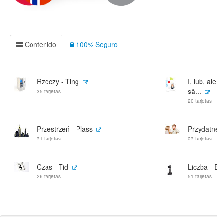
Contenido
100% Seguro
Rzeczy - Ting
I, lub, al
så...
35 tarjetas
20 tarjetas
Przestrzeń - Plass
Przydatne
31 tarjetas
23 tarjetas
Czas - Tid
Liczba - E
26 tarjetas
51 tarjetas