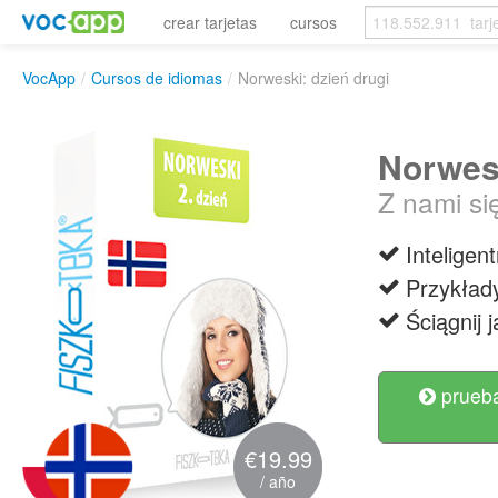
crear tarjetas
cursos
VocApp
/
Cursos de idiomas
/
Norweski: dzień drugi
Norwesk
Z nami si
Intelige
Przykład
Ściągnij 
prueba
€19.99
/ año