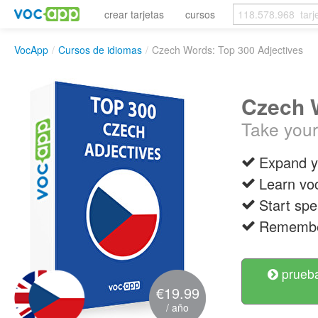
crear tarjetas
cursos
VocApp
/
Cursos de idiomas
/
Czech Words: Top 300 Adjectives
Czech W
Take your
Expand y
Learn vo
Start spe
Remember
prueba
€19.99
/ año