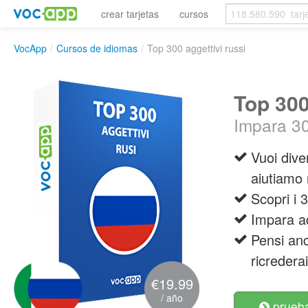
crear tarjetas
cursos
VocApp
/
Cursos de idiomas
/
Top 300 aggettivi russi
Top 300
Impara 30
Vuoi dive
aiutiamo 
Scopri i 3
Impara ad
Pensi anc
ricrederai
€19.99
/ año
prueba