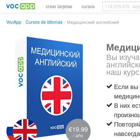
crear tarjetas
cursos
VocApp
/
Cursos de idiomas
/
Медицинский английский
Медици
Вы изуча
английск
наш курс
Если вы 
медицинс
В них ес
произно
Повторяй
€19.99
навсегда
/ año