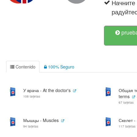
Начните
радуйте
prueba
Contenido
100% Seguro
У врача - At the doctor's
Общая те
terms
108 tarjetas
67 tarjetas
Мышцы - Muscles
Скелет -
94 tarjetas
117 tarjetas