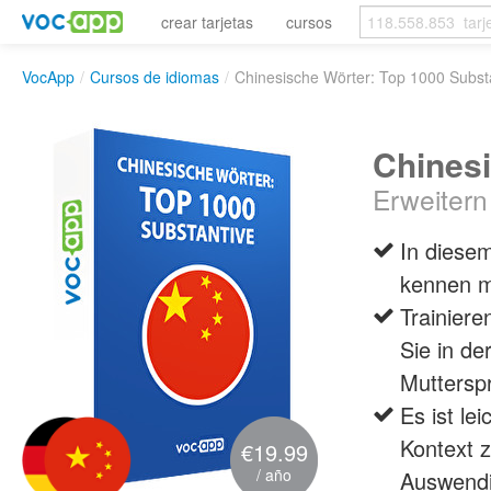
crear tarjetas
cursos
VocApp
/
Cursos de idiomas
/
Chinesische Wörter: Top 1000 Subst
Chinesi
Erweitern
In diesem
kennen m
Trainiere
Sie in d
Mutterspr
Es ist l
Kontext z
€19.99
/ año
Auswendi