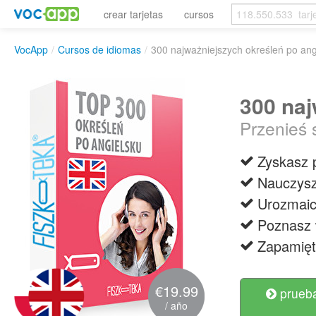
crear tarjetas
cursos
VocApp
/
Cursos de idiomas
/
300 najważniejszych określeń po ang
300 naj
Przenieś 
Zyskasz 
Nauczysz
Urozmaic
Poznasz 
Zapamięt
€19.99
prueba
/ año