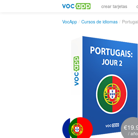
crear tarjetas
VocApp
/
Cursos de idiomas
/
Portugai
€19.
/ año