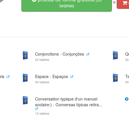
o
tarjetas)
Conjonctions - Conjunções
Qu
23 tarjetas
30
eis
Espace - Espaços
T
33 tarjetas
30
Conversation typique d'un manuel
scolaire:) - Conversas típicas retira...
15 tarjetas