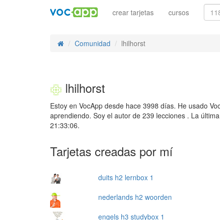
crear tarjetas
cursos
Comunidad
lhilhorst
lhilhorst
Estoy en VocApp desde hace 3998 días. He usado Voc
aprendiendo. Soy el autor de 239 lecciones . La últim
21:33:06.
Tarjetas creadas por mí
duits h2 lernbox 1
nederlands h2 woorden
engels h3 studybox 1