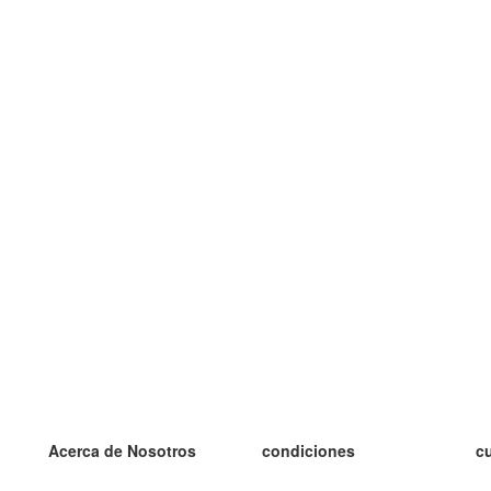
Acerca de Nosotros
condiciones
c
nuestro equipo
100% Garantía
es