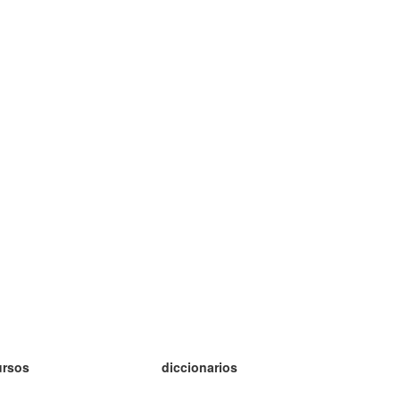
ursos
diccionarios
tudio inglés