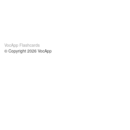
VocApp Flashcards
© Copyright 2026 VocApp
02-798 Mielczarskiego 8/58
Warsaw, Poland (EU)
Acerca de Nosotros
condiciones
nuestro equipo
100% Garantía