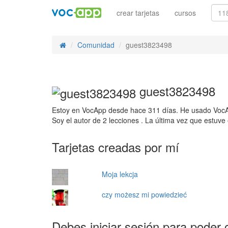
crear tarjetas
cursos
Comunidad
guest3823498
guest3823498
Estoy en VocApp desde hace 311 días. He usado VocAp
Soy el autor de 2 lecciones . La última vez que estuv
Tarjetas creadas por mí
Moja lekcja
czy możesz mi powiedzieć
Debes iniciar sesión para poder 