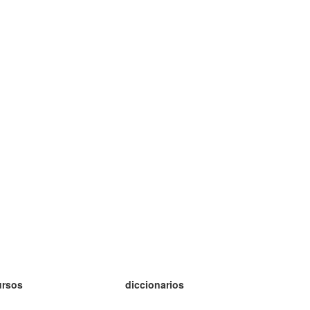
ursos
diccionarios
tudio inglés