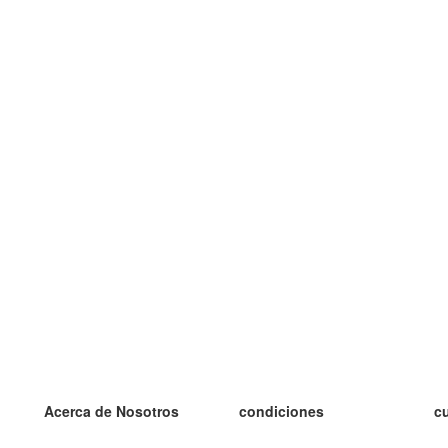
Acerca de Nosotros
condiciones
c
nuestro equipo
100% Garantía
es