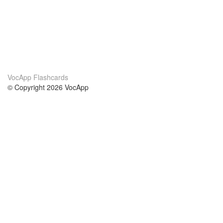
VocApp Flashcards
© Copyright 2026 VocApp
02-798 Mielczarskiego 8/58
Warsaw, Poland (EU)
Acerca de Nosotros
condiciones
nuestro equipo
100% Garantía