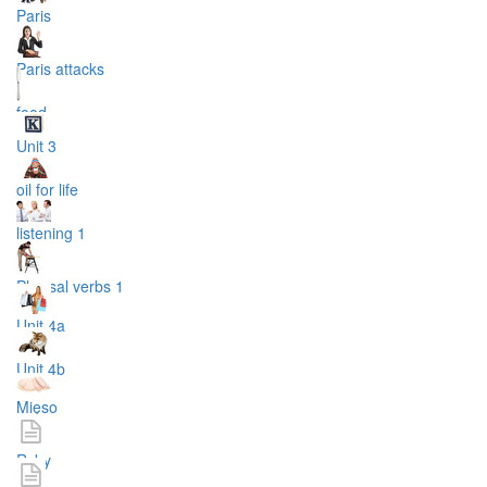
Paris
Paris attacks
food
Unit 3
oil for life
listening 1
Phrasal verbs 1
Unit 4a
Unit 4b
Mięso
Ryby