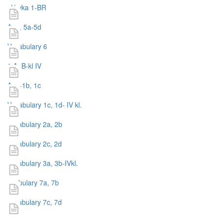
słówka 1-BR
Aga, 5a-5d
Vocabulary 6
1 A, B-kl IV
Aga-1b, 1c
Vocabulary 1c, 1d- IV kl.
vocabulary 2a, 2b
vocabulary 2c, 2d
vocabulary 3a, 3b-IVkl.
voabulary 7a, 7b
vocabulary 7c, 7d