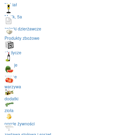
Nabiał
Matik, 5a
zaimki dzierżawcze
Produkty zbożowe
słodycze
napoje
owoce
warzywa
dodatki
zioła
porcje żywności
zastawa stołowa i sprzęt