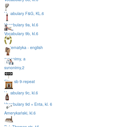
Vocabulary F&G, KL.6
Vocabulary 9a, kl.6
Vocabulary 9b, kl.6
matematyka - english
synonimy, a
synonimy,2
Elita, sb 9-repeat
Vocabulary 9c, kl.6
Vocabulary 9d + Enta, kl. 6
Amerykański, kl.6
B.J. Thomas str. 16