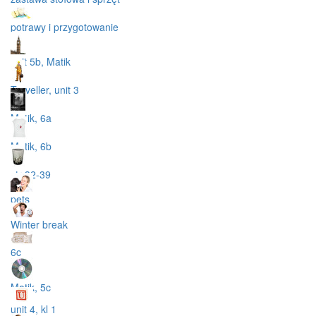
potrawy i przygotowanie
unit 5b, Matik
Traveller, unit 3
Matik, 6a
Matik, 6b
str 32-39
pets
Winter break
6c
Matik, 5c
unit 4, kl 1