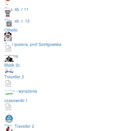
Elita, sb. r 11
Elita, sb. r. 12
Othello
Cool queens, prof Szeligowska
rodzina
Matik 2c
Traveller 2
make - wyrażenia
czasowniki 1
być
Elita, Traveller 2