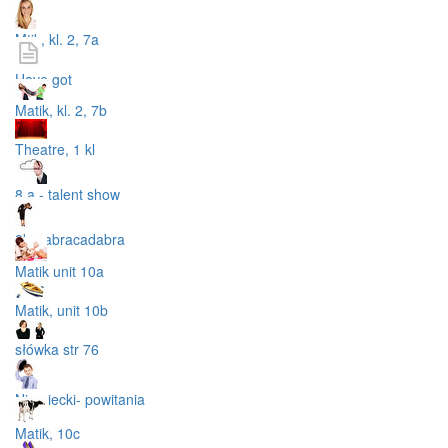
Mtik, kl. 2, 7a
Have got
Matik, kl. 2, 7b
Theatre, 1 kl
8 a - talent show
8b - abracadabra
Matik unit 10a
Matik, unit 10b
słówka str 76
Niemiecki- powitania
Matik, 10c