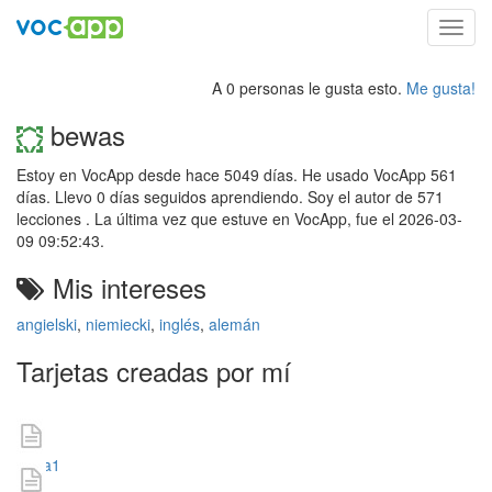
Toggl
navig
A 0 personas le gusta esto.
Me gusta!
bewas
Estoy en VocApp desde hace 5049 días. He usado VocApp 561
días. Llevo 0 días seguidos aprendiendo. Soy el autor de 571
lecciones . La última vez que estuve en VocApp, fue el 2026-03-
09 09:52:43.
Mis intereses
angielski
,
niemiecki
,
inglés
,
alemán
Tarjetas creadas por mí
aaaa1