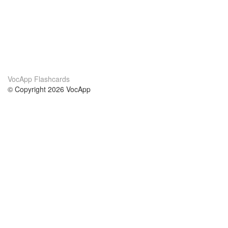
VocApp Flashcards
© Copyright 2026 VocApp
02-798 Mielczarskiego 8/58
Warsaw, Poland (EU)
Acerca de Nosotros
condiciones
nuestro equipo
100% Garantía