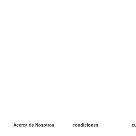
Acerca de Nosotros
condiciones
c
nuestro equipo
100% Garantía
es