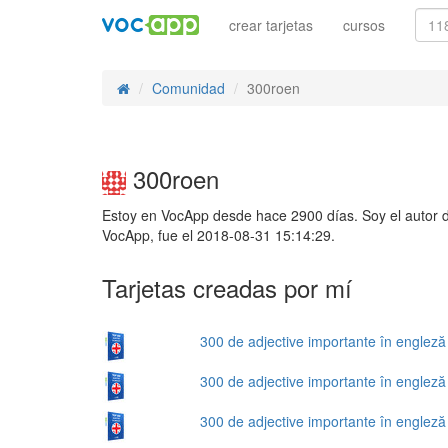
crear tarjetas
cursos
Comunidad
300roen
300roen
Estoy en VocApp desde hace 2900 días. Soy el autor d
VocApp, fue el 2018-08-31 15:14:29.
Tarjetas creadas por mí
300 de adjective importante în engleză
300 de adjective importante în engleză
300 de adjective importante în engleză