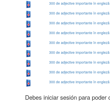
300 de adjective importante în engleză
300 de adjective importante în engleză
300 de adjective importante în engleză
300 de adjective importante în engleză
300 de adjective importante în engleză
300 de adjective importante în engleză
300 de adjective importante în engleză
300 de adjective importante în engleză
300 de adjective importante în engleză
Debes iniciar sesión para poder 