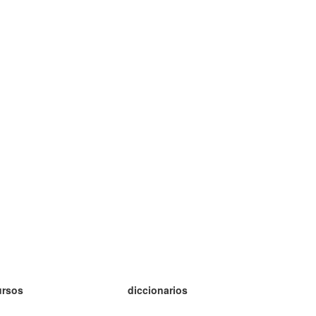
ursos
diccionarios
tudio inglés