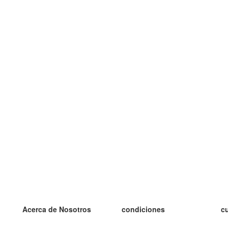
Acerca de Nosotros
condiciones
c
nuestro equipo
100% Garantía
es