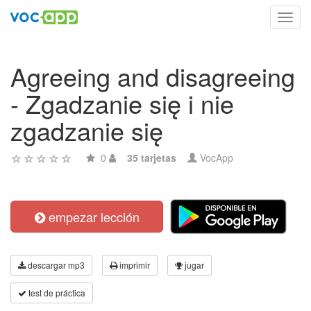
Toggl
navig
Agreeing and disagreeing
- Zgadzanie się i nie
zgadzanie się
0
35 tarjetas
VocApp
empezar lección
descargar mp3
imprimir
jugar
test de práctica