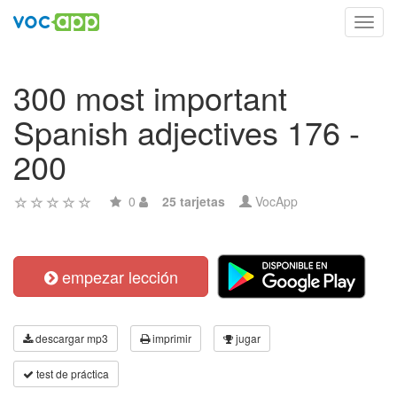
Toggl
navig
300 most important
Spanish adjectives 176 -
200
0
25 tarjetas
VocApp
empezar lección
descargar mp3
imprimir
jugar
test de práctica