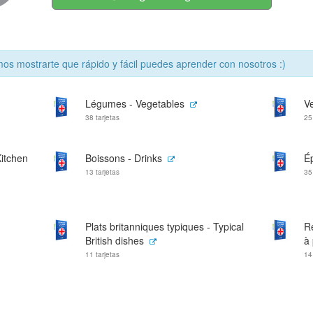
s mostrarte que rápido y fácil puedes aprender con nosotros :)
Légumes - Vegetables
V
38 tarjetas
25
Kitchen
Boissons - Drinks
Ép
13 tarjetas
35
Plats britanniques typiques - Typical
Re
British dishes
à 
11 tarjetas
14