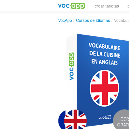
crear tarjetas
VocApp
/
Cursos de idiomas
/
Vocabula
100
GRAT