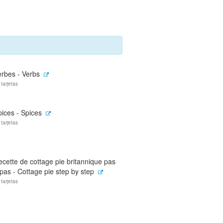
erbes - Verbs
 tarjetas
ices - Spices
 tarjetas
cette de cottage pie britannique pas
pas - Cottage pie step by step
 tarjetas